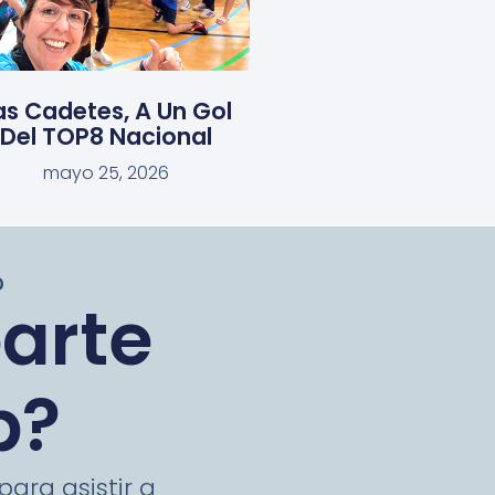
as Cadetes, A Un Gol
Del TOP8 Nacional
mayo 25, 2026
O
parte
b?
ara asistir a