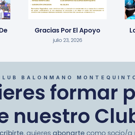
De
Gracias Por El Apoyo
L
julio 23, 2026
CLUB BALONMANO MONTEQUINT
eres formar 
e nuestro Clu
cribirte
, quieres
abonarte
como socio/a p