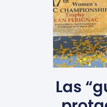
Las “g
prota