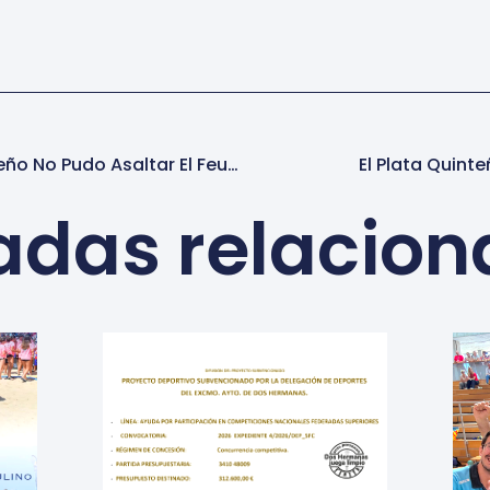
El Sénior Femenino Quinteño No Pudo Asaltar El Feudo Algecireño
El Plata Quinte
adas relacio