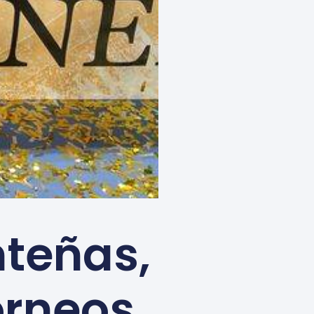
nteñas,
orneos