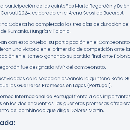
 la participación de las quinteñas Marta Regordán y Bel
 Carpati 2024, celebrado en el Arena Sepsi de Bucarest.
stina Cabeza ha completado los tres días de duración de
 de Rumanía, Hungría y Polonia.
ban con esta prueba su participación en el Campeonato
eron una victoria en el primer día de competición ante la
ipación en el torneo ganando su partido final ante Polonia
Regordán fue designada MVP del campeonato.
ctividades de la selección española la quinteña Sofía G
que las
Guerreras Promesas en
Lagos (
Portugal).
orneo Internacional de Portugal
frente a dos importantes
as en los dos encuentros, las guerreras promesas ofrecie
ento del combinado que dirige Dolores Martín.
rada: