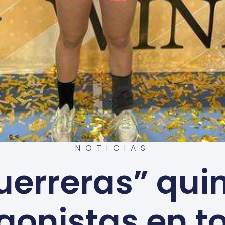
NOTICIAS
uerreras” qui
gonistas en t