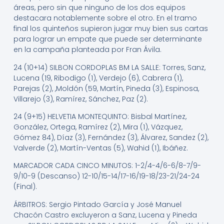
áreas, pero sin que ninguno de los dos equipos
destacara notablemente sobre el otro. En el tramo
final los quinteños supieron jugar muy bien sus cartas
para lograr un empate que puede ser determinante
en la campaña planteada por Fran Ávila.
24 (10+14) SILBON CORDOPLAS BM LA SALLE: Torres, Sanz,
Lucena (19, Ribodigo (1), Verdejo (6), Cabrera (1),
Parejas (2), ,Moldón (59, Martín, Pineda (3), Espinosa,
Villarejo (3), Ramírez, Sánchez, Paz (2).
24 (9+15) HELVETIA MONTEQUINTO: Bisbal Martínez,
González, Ortega, Ramírez (2), Mira (1), Vázquez,
Gómez 84), Díaz (3), Fernández (3), Álvarez, Sandez (2),
Valverde (2), Martín-Ventas (5), Wahid (1), Ibáñez.
MARCADOR CADA CINCO MINUTOS: 1-2/4-4/6-6/8-7/9-
9/10-9 (Descanso) 12-10/15-14/17-16/19-18/23-21/24-24
(Final).
ÁRBITROS: Sergio Pintado García y José Manuel
Chacón Castro excluyeron a Sanz, Lucena y Pineda