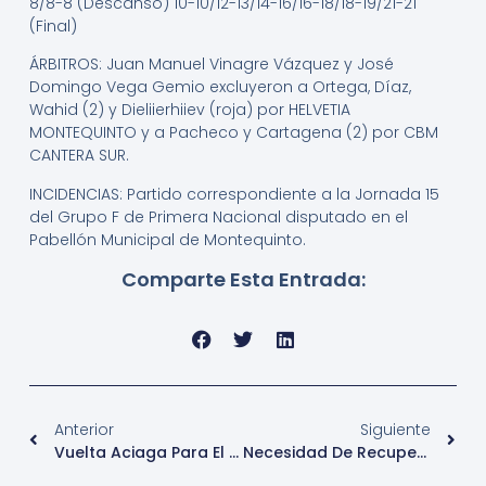
8/8-8 (Descanso) 10-10/12-13/14-16/16-18/18-19/21-21
(Final)
ÁRBITROS: Juan Manuel Vinagre Vázquez y José
Domingo Vega Gemio excluyeron a Ortega, Díaz,
Wahid (2) y Dieliierhiiev (roja) por HELVETIA
MONTEQUINTO y a Pacheco y Cartagena (2) por CBM
CANTERA SUR.
INCIDENCIAS: Partido correspondiente a la Jornada 15
del Grupo F de Primera Nacional disputado en el
Pabellón Municipal de Montequinto.
Comparte Esta Entrada:
Anterior
Siguiente
Vuelta Aciaga Para El Sénior Femenino
Necesidad De Recuperar Buenas Sensaciones