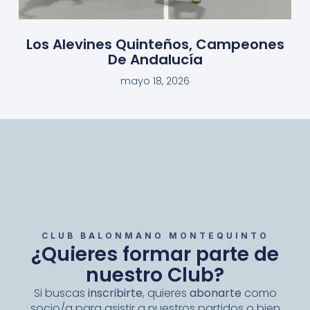
Los Alevines Quinteños, Campeones
De Andalucía
mayo 18, 2026
CLUB BALONMANO MONTEQUINTO
¿Quieres formar parte de
nuestro Club?
Si buscas
inscribirte
, quieres
abonarte
como
socio/a para asistir a nuestros partidos o bien