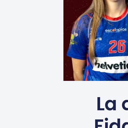
La
Fid