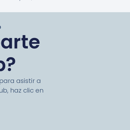
O
parte
b?
ara asistir a
b, haz clic en