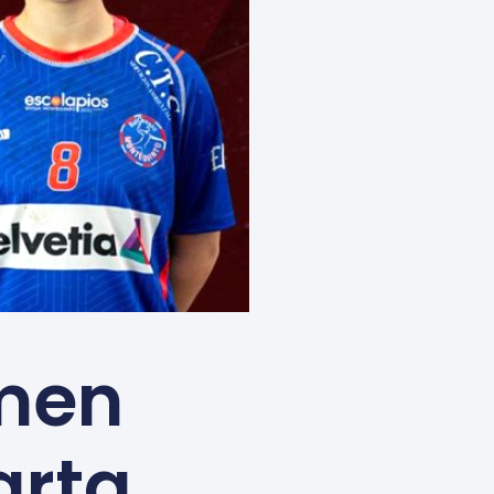
men
arta