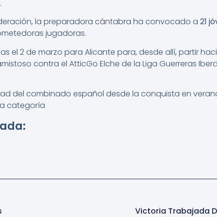
.
deración, la preparadora cántabra ha convocado a
21 j
rometedoras jugadoras.
s el 2 de marzo para Alicante para, desde allí, partir ha
mistoso contra el AtticGo Elche de la Liga Guerreras Iberdro
vidad del combinado español desde la conquista en verano
a categoría
rada:
s
Victoria Trabajada 