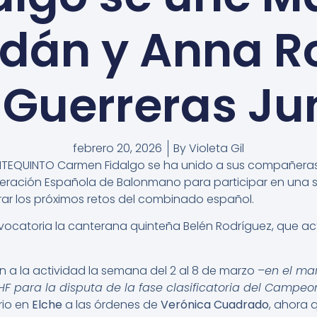
dán y Anna R
 Guerreras Ju
febrero 20, 2026
By
Violeta Gil
NTEQUINTO Carmen Fidalgo se ha unido a sus compañera
deración Española de Balonmano para participar en una 
rar los próximos retos del combinado español.
ocatoria la canterana quinteña Belén Rodríguez, que act
 a la actividad la semana del 2 al 8 de marzo –
en el ma
 EHF para la disputa de la fase clasificatoria del Camp
rio en
Elche
a las órdenes de
Verónica Cuadrado
, ahora