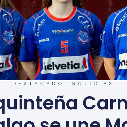
DESTACADO
,
NOTICIAS
 quinteña Car
algo se une M