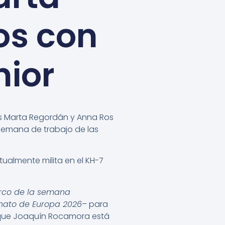
os con
nior
s Marta Regordán y Anna Ros
semana de trabajo de las
ualmente milita en el KH-7
rco de la semana
eonato de Europa 2026
– para
 que Joaquín Rocamora está