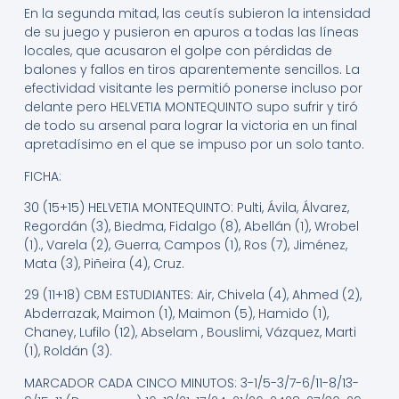
En la segunda mitad, las ceutís subieron la intensidad
de su juego y pusieron en apuros a todas las líneas
locales, que acusaron el golpe con pérdidas de
balones y fallos en tiros aparentemente sencillos. La
efectividad visitante les permitió ponerse incluso por
delante pero HELVETIA MONTEQUINTO supo sufrir y tiró
de todo su arsenal para lograr la victoria en un final
apretadísimo en el que se impuso por un solo tanto.
FICHA:
30 (15+15) HELVETIA MONTEQUINTO: Pulti, Ávila, Álvarez,
Regordán (3), Biedma, Fidalgo (8), Abellán (1), Wrobel
(1)., Varela (2), Guerra, Campos (1), Ros (7), Jiménez,
Mata (3), Piñeira (4), Cruz.
29 (11+18) CBM ESTUDIANTES: Air, Chivela (4), Ahmed (2),
Abderrazak, Maimon (1), Maimon (5), Hamido (1),
Chaney, Lufilo (12), Abselam , Bouslimi, Vázquez, Marti
(1), Roldán (3).
MARCADOR CADA CINCO MINUTOS: 3-1/5-3/7-6/11-8/13-