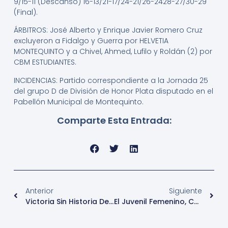
9/15-11 (Descanso) 16-13/21-17/24-21/26-2428-27/30-29
(Final).
ÁRBITROS: José Alberto y Enrique Javier Romero Cruz
excluyeron a Fidalgo y Guerra por HELVETIA
MONTEQUINTO y a Chivel, Ahmed, Lufilo y Roldán (2) por
CBM ESTUDIANTES.
INCIDENCIAS: Partido correspondiente a la Jornada 25
del grupo D de División de Honor Plata disputado en el
Pabellón Municipal de Montequinto.
Comparte Esta Entrada:
Anterior
Siguiente
Victoria Sin Historia Del Sénior Masculino
El Juvenil Femenino, Campeón De Andalucía